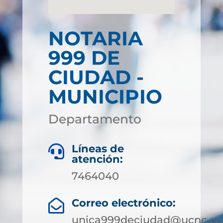
NOTARIA
999 DE
CIUDAD -
MUNICIPIO
Departamento
Líneas de

atención:
7464040
Correo electrónico:

unica999deciudad@ucnc.co