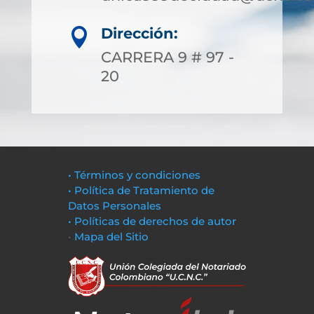
Dirección:

CARRERA 9 # 97 -
20
• Términos y condiciones
• Política de Tratamiento de
Datos Personales
• Políticas de derechos de autor
•
Mapa del Sitio